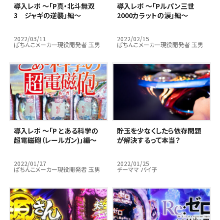
導入レポ ～「P真・北斗無双
導入レポ ～「Pルパン三世
3 ジャギの逆襲」編～
2000カラットの涙」編～
2022/03/11
2022/02/15
ぱちんこメーカー現役開発者 玉男
ぱちんこメーカー現役開発者 玉男
導入レポ ～「P とある科学の
貯玉を少なくしたら依存問題
超電磁砲（レールガン)」編～
が解決するって本当？
2022/01/27
2022/01/25
ぱちんこメーカー現役開発者 玉男
チーママ パイ子