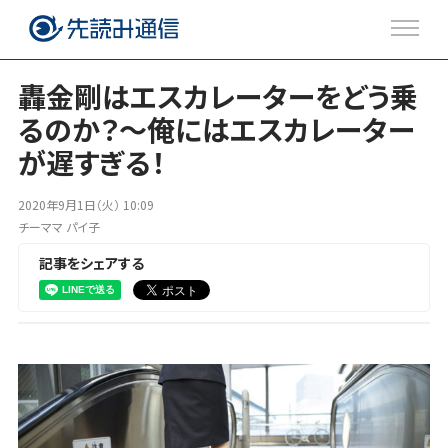
轟金剛はエスカレーターをどう乗
るのか？～俺にはエスカレーター
注目のトピックス
が遅すぎる！
ブログ
2020年9月1日（火） 10:09
チーママ パイ子
記事をシェアする
Twitter
Facebook