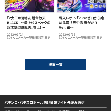
｢P大工の源さん 超韋駄天
導入レポ ～「P Re:ゼロから始
BLACK」 ～最上位スペックの
める異世界生活 鬼がかり
超攻撃型韋駄天、参上！～
Ver」編～
2022/01/24
2022/01/18
ぱちんこメーカー現役開発者 玉男
ぱちんこメーカー現役開発者 玉男
記事一覧
パチンコ・パチスロホール向け情報サイト 先読み通信