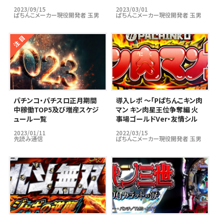
2023/09/15
2023/03/01
ぱちんこメーカー現役開発者 玉男
ぱちんこメーカー現役開発者 玉男
パチンコ・パチスロ正月期間
導入レポ ～「Pぱちんこキン肉
中稼働TOP5及び増産スケジ
マン キン肉星王位争奪編 火
ュール一覧
事場ゴールドVer・友情シル
バーVer」編～
2023/01/11
2022/03/15
先読み通信
ぱちんこメーカー現役開発者 玉男