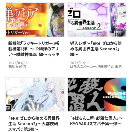
新機能「ラッキートリガー」搭
導入レポ～｢eRe:ゼロから始
載機第1弾！ ～「P緋弾のアリ
める異世界生活 Season2」
ア～緋緋神降臨」編～ ラッキ
編～
ートリガーはパチンコ市場の
2024/03/08
2023/12/08
救世主となりうるのか…？
先読み通信
ぱちんこメーカー現役開発者 玉男
｢eRe:ゼロから始める異世界
｢eぱちんこ新・必殺仕置人」～
生活 Season2」～大都技研
KYORAKUスマパチ第一弾～
スマパチ第1弾～