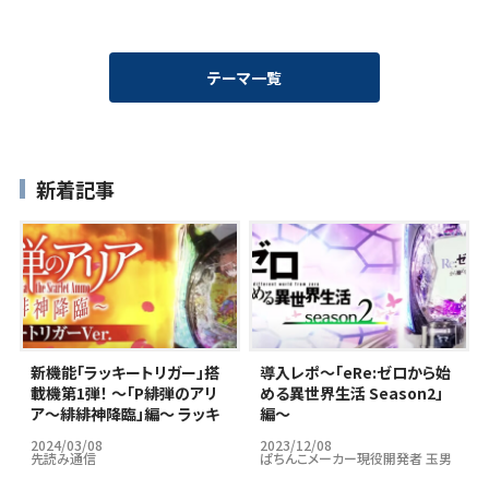
テーマ一覧
新着記事
新機能「ラッキートリガー」搭
導入レポ～｢eRe:ゼロから始
載機第1弾！ ～「P緋弾のアリ
める異世界生活 Season2」
ア～緋緋神降臨」編～ ラッキ
編～
ートリガーはパチンコ市場の
2024/03/08
2023/12/08
救世主となりうるのか…？
先読み通信
ぱちんこメーカー現役開発者 玉男