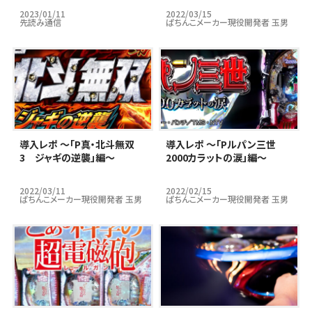
バーVer」編～
2023/01/11
2022/03/15
先読み通信
ぱちんこメーカー現役開発者 玉男
導入レポ ～「P真・北斗無双
導入レポ ～「Pルパン三世
3 ジャギの逆襲」編～
2000カラットの涙」編～
2022/03/11
2022/02/15
ぱちんこメーカー現役開発者 玉男
ぱちんこメーカー現役開発者 玉男