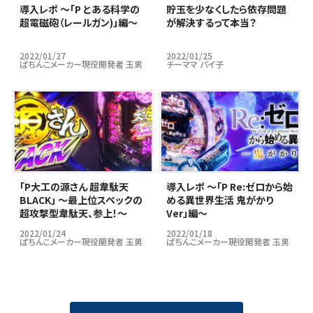
導入レポ ～「P とある科学の
貯玉を少なくしたら依存問題
超電磁砲（レールガン)」編～
が解決するって本当？
2022/01/27
2022/01/25
ぱちんこメーカー現役開発者 玉男
チーママ パイ子
｢P大工の源さん 超韋駄天
導入レポ ～「P Re:ゼロから始
BLACK」 ～最上位スペックの
める異世界生活 鬼がかり
超攻撃型韋駄天、参上！～
Ver」編～
2022/01/24
2022/01/18
ぱちんこメーカー現役開発者 玉男
ぱちんこメーカー現役開発者 玉男