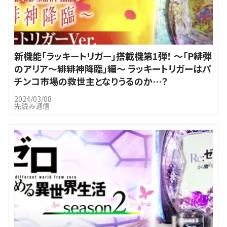
新機能「ラッキートリガー」搭載機第1弾！ ～「P緋弾
のアリア～緋緋神降臨」編～ ラッキートリガーはパ
チンコ市場の救世主となりうるのか…？
2024/03/08
先読み通信