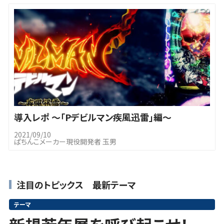
導入レポ ～「Pデビルマン疾風迅雷」編～
2021/09/10
ぱちんこメーカー現役開発者 玉男
注目のトピックス 最新テーマ
テーマ