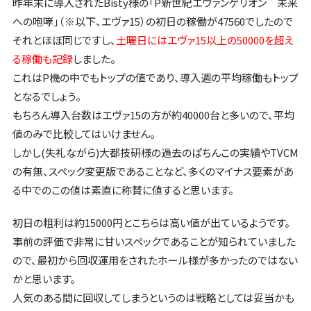
昨年末に導入されたBisty様の「P新世紀エヴァンゲリオン 未来
への咆哮」（※以下、エヴァ15）の初日の稼働が47560でしたので
それとほぼ同じですし、
土曜日にはエヴァ15以上の50000を超え
る稼働も記録
しました。
これはP機の中でもトップの値であり、導入週の平均稼働もトップ
となるでしょう。
もちろん導入台数はエヴァ15の方が約40000台と多いので、平均
値のみで比較してはいけません。
しかし(失礼ながら)大都技研様の過去のぱちんこの実績やTVCM
の有無、スペック変更版であることなど、多くのマイナス要素があ
る中でのこの値は素直に称賛に値すると思います。
初日の粗利は約15000円とこちらは高い値が出ているようです。
事前の評価で非常に甘いスペックであることが知られていました
ので、最初から回収運用をされたホール様が多かったのではない
かと思います。
人気のある間に回収してしまうというのは戦略としては妥当かも