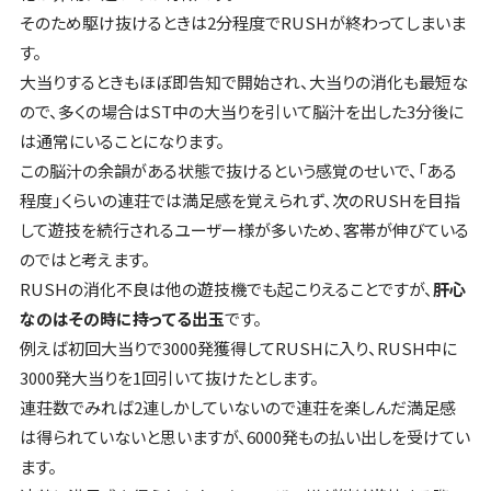
そのため駆け抜けるときは2分程度でRUSHが終わってしまいま
す。
大当りするときもほぼ即告知で開始され、大当りの消化も最短な
ので、多くの場合はST中の大当りを引いて脳汁を出した3分後に
は通常にいることになります。
この脳汁の余韻がある状態で抜けるという感覚のせいで、「ある
程度」くらいの連荘では満足感を覚えられず、次のRUSHを目指
して遊技を続行されるユーザー様が多いため、客帯が伸びている
のではと考えます。
RUSHの消化不良は他の遊技機でも起こりえることですが、
肝心
なのはその時に持ってる出玉
です。
例えば初回大当りで3000発獲得してRUSHに入り、RUSH中に
3000発大当りを1回引いて抜けたとします。
連荘数でみれば2連しかしていないので連荘を楽しんだ満足感
は得られていないと思いますが、6000発もの払い出しを受けてい
ます。