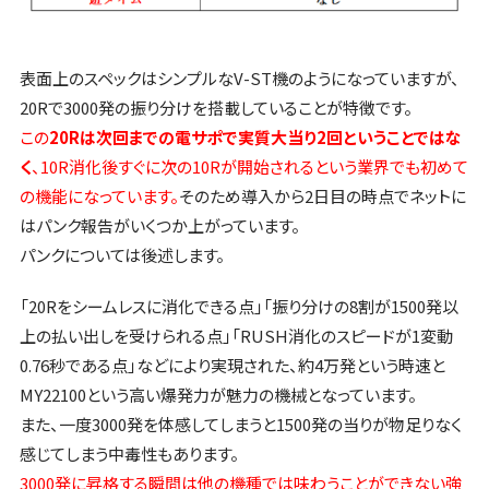
表面上のスペックはシンプルなV-ST機のようになっていますが、
20Rで3000発の振り分けを搭載していることが特徴です。
この
20Rは次回までの電サポで実質大当り2回ということではな
く
、10R消化後すぐに次の10Rが開始されるという業界でも初めて
の機能になっています。
そのため導入から2日目の時点でネットに
はパンク報告がいくつか上がっています。
パンクについては後述します。
「20Rをシームレスに消化できる点」「振り分けの8割が1500発以
上の払い出しを受けられる点」「RUSH消化のスピードが1変動
0.76秒である点」などにより実現された、約4万発という時速と
MY22100という高い爆発力が魅力の機械となっています。
また、一度3000発を体感してしまうと1500発の当りが物足りなく
感じてしまう中毒性もあります。
3000発に昇格する瞬間は他の機種では味わうことができない強