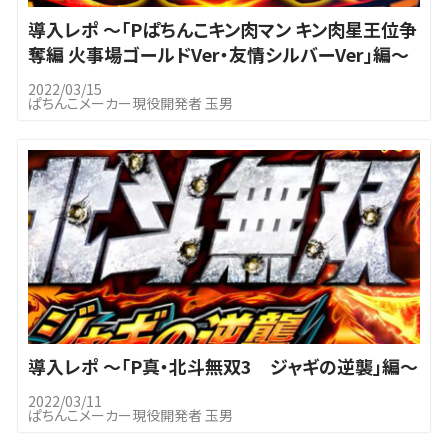
導入レポ ～「Pぱちんこキン肉マン キン肉星王位争
奪編 火事場ゴールドVer・友情シルバーVer」編～
2022/03/15
ぱちんこメーカー現役開発者 玉男
導入レポ ～「P真・北斗無双3 ジャギの逆襲」編～
2022/03/11
ぱちんこメーカー現役開発者 玉男