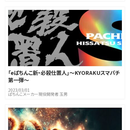
｢eぱちんこ新・必殺仕置人」～KYORAKUスマパチ
第一弾～
2023/03/01
ぱちんこメーカー現役開発者 玉男