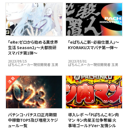
｢eRe:ゼロから始める異世界
｢eぱちんこ新・必殺仕置人」～
生活 Season2」～大都技研
KYORAKUスマパチ第一弾～
スマパチ第1弾～
2023/09/15
2023/03/01
ぱちんこメーカー現役開発者 玉男
ぱちんこメーカー現役開発者 玉男
パチンコ・パチスロ正月期間
導入レポ ～「Pぱちんこキン肉
中稼働TOP5及び増産スケジ
マン キン肉星王位争奪編 火
ュール一覧
事場ゴールドVer・友情シル