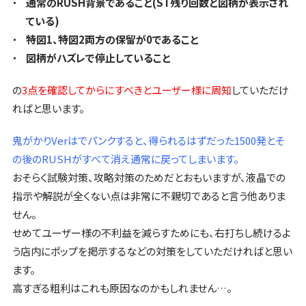
通常のRUSH背景であること(ST残り回数と図柄が表示され
ている)
特図1、特図2両方の保留が0であること
図柄がハズレで停止していること
の
3点を確認してからにすべきとユーザー様に周知
していただけ
ればと思います。
鬼がかりVerはでパンクすると、得られるはずだった1500発とそ
の後のRUSHがすべて消え通常に戻ってしまいます。
おそらく試験対策、攻略対策のためだとおもいますが、液晶での
指示や解説が全くない点は非常に不親切であると言う他ありま
せん。
せめてユーザー様の不利益を減らすためにも、右打ちし続けるよ
う店内にポップを掲示するなどの対策をしていただければと思い
ます。
高すぎる粗利はこれも原因なのかもしれません…。