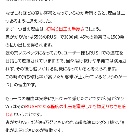
なぜこれほどの高い客帯となっているのか考察すると、理由は二
つあるように思えました。
まず一つ目の理由は、
初当り出玉の手厚さ
でしょう。
鬼がかりVerは55％のRUSHで3000発、45％の通常でも1500発
の払い出しを得られます。
波の荒いスペックになっており、ユーザー様もRUSHでの連荘を
目指して遊技されていますので、当然駆け抜けや単発では満足さ
れず、その後も追いかける動機になっていると考えられます。
この時の持ち球比率が高いため客帯が上がっているというのが一
つ目の理由です。
もう一つの理由は実際に打ってみて感じたことですが、鬼がかり
Verはその
RUSHである程度の出玉を獲得しても物足りなさを感
じる
ということです。
鬼がかりVerは時速6万発ともいわれる超高速ロングST機で、消
化が非常に速いのが特徴です。