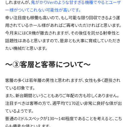
しれませんが、
鬼がかりVerのような甘すぎる機種でやるとユーザ
ー様がついてこれない可能性が高いです。
幸い注目度も稼働も高いので、もし可能な限り回収できるよう運
用されているホール様があればご再考いただければと思います。
今月末にはCR機が撤去されますが、その後任を託せる射幸性と
話題性はあると思いますので、是非とも大事に育成していただき
たい機械だと思います。
～③客層と客帯について～
客層の多くは若年層の男性と思われますが、女性も多く遊技され
ている印象です。
また、新台期間ということもありご年配の方も珍しくありません。
注目すべきは客帯の方で、週平均で170近い非常に良好な値が出
ているようです。
普通のミドルスペックが130～140程度であることを考えると、こち
らも優秀な値といえます。