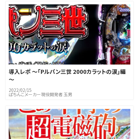
導入レポ ～「Pルパン三世 2000カラットの涙」編
～
2022/02/15
ぱちんこメーカー現役開発者 玉男