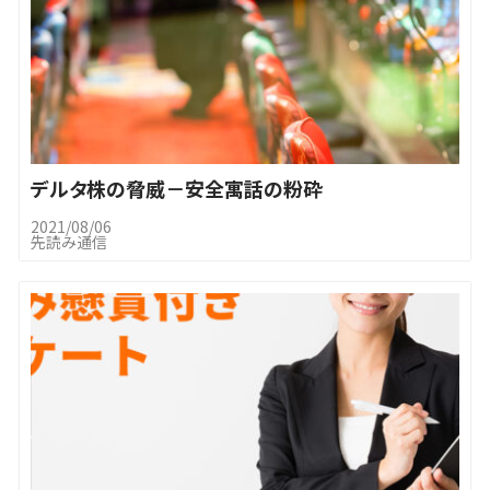
デルタ株の脅威－安全寓話の粉砕
2021/08/06
先読み通信