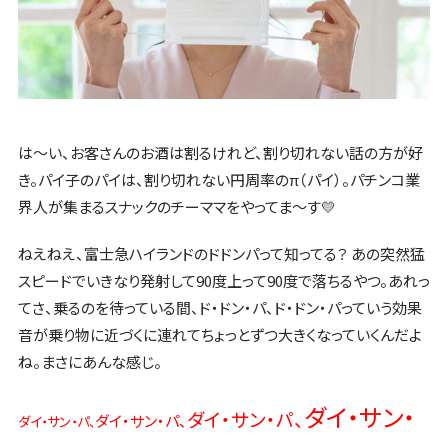
は～い、お客さんのお酒は割るけれど、割り切れない話の方が好
き。パイ子のパイは、割り切れない円周率のπ（パイ）。パチンコ業
界人が集まるスナックのチーママをやってま～す
💛
ねえねえ、富士急ハイランドのドドンパって知ってる？ あの突然猛
スピードでいきなり発射して90度上って90度で落ちるやつ。あれっ
てさ、乗るのを待っている間、ド・ドン・パ、ド・ドン・パっていう効果
音が乗り物に近づくに連れてちょっとずつ大きくなっていくんだよ
ね。まさにあんな感じ。
ダイ・
サン
・
ダイ・サン・パ
、
ダイ・サン・パ、
ダイ・サン・パ
、