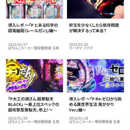
導入レポ ～「P とある科学の
貯玉を少なくしたら依存問題
超電磁砲（レールガン)」編～
が解決するって本当？
2022/01/27
2022/01/25
ぱちんこメーカー現役開発者 玉男
チーママ パイ子
｢P大工の源さん 超韋駄天
導入レポ ～「P Re:ゼロから始
BLACK」 ～最上位スペックの
める異世界生活 鬼がかり
超攻撃型韋駄天、参上！～
Ver」編～
2022/01/24
2022/01/18
ぱちんこメーカー現役開発者 玉男
ぱちんこメーカー現役開発者 玉男