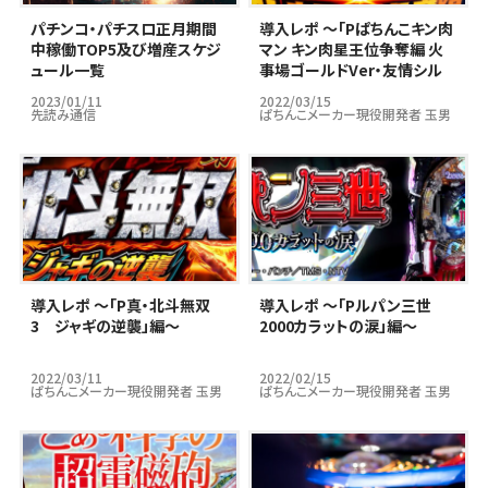
パチンコ・パチスロ正月期間
導入レポ ～「Pぱちんこキン肉
中稼働TOP5及び増産スケジ
マン キン肉星王位争奪編 火
ュール一覧
事場ゴールドVer・友情シル
バーVer」編～
2023/01/11
2022/03/15
先読み通信
ぱちんこメーカー現役開発者 玉男
導入レポ ～「P真・北斗無双
導入レポ ～「Pルパン三世
3 ジャギの逆襲」編～
2000カラットの涙」編～
2022/03/11
2022/02/15
ぱちんこメーカー現役開発者 玉男
ぱちんこメーカー現役開発者 玉男