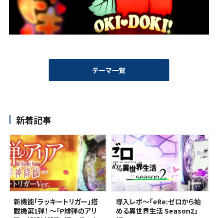
テーマ一覧
新着記事
新機能「ラッキートリガー」搭
導入レポ～｢eRe:ゼロから始
載機第1弾！ ～「P緋弾のアリ
める異世界生活 Season2」