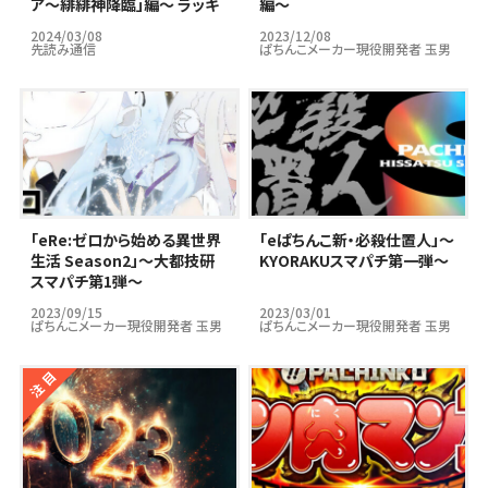
ア～緋緋神降臨」編～ ラッキ
編～
ートリガーはパチンコ市場の
2024/03/08
2023/12/08
救世主となりうるのか…？
先読み通信
ぱちんこメーカー現役開発者 玉男
｢eRe:ゼロから始める異世界
｢eぱちんこ新・必殺仕置人」～
生活 Season2」～大都技研
KYORAKUスマパチ第一弾～
スマパチ第1弾～
2023/09/15
2023/03/01
ぱちんこメーカー現役開発者 玉男
ぱちんこメーカー現役開発者 玉男