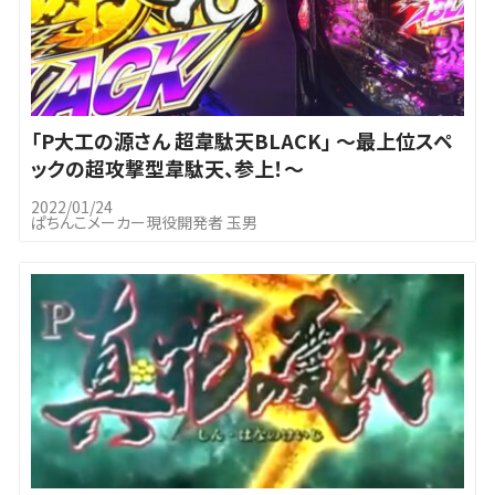
｢P大工の源さん 超韋駄天BLACK」 ～最上位スペ
ックの超攻撃型韋駄天、参上！～
2022/01/24
ぱちんこメーカー現役開発者 玉男