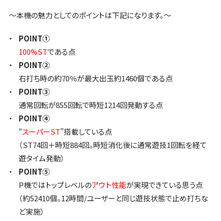
～本機の魅力としてのポイントは下記になります。～
POINT
①
100%ST
である点
POINT
②
右打ち時の約70％が最大出玉約1460個である点
POINT
③
通常回転が855回転で時短1214回発動する点
POINT
④
“
スーパーST
”搭載している点
（ST74回＋時短884回。時短消化後に通常遊技1回転を経て
遊タイム発動）
POINT
⑤
P機ではトップレベルの
アウト性能
が実現できている思う点
（約52410個。12時間/ユーザーと同じ遊技状態で止め打ちな
ど実施）