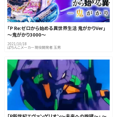
｢P Re:ゼロから始める異世界生活 鬼がかりVer」
～鬼がかり3000～
2021/10/18
ぱちんこメーカー現役開発者 玉男
｢P新世紀エヴァンゲリオン～未来への咆哮～」 ～