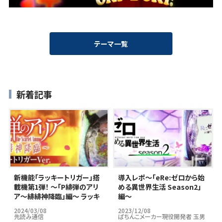
テーマ一覧
新着記事
新機能「ラッキートリガー」搭
導入レポ～｢eRe:ゼロから始
載機第1弾！ ～「P緋弾のアリ
める異世界生活 Season2」
ア～緋緋神降臨」編～ ラッキ
編～
ートリガーはパチンコ市場の
2024/03/08
2023/12/08
救世主となりうるのか…？
先読み通信
ぱちんこメーカー現役開発者 玉男