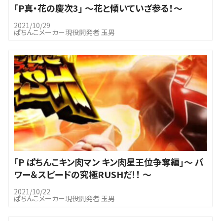
｢P真・花の慶次3」 ～花と傾いていざ参る！～
2021/10/29
ぱちんこメーカー現役開発者 玉男
｢P ぱちんこキン肉マン キン肉星王位争奪編」～ パ
ワー＆スピードの究極RUSHだ！！ ～
2021/10/22
ぱちんこメーカー現役開発者 玉男