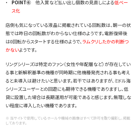
POINT
⑥
他入賞など払い出し個数の見直しによる
低ベー
ス化
店側も気になっている液晶に掲載されている回転数は、朝一の状
態では昨日の回転数がわからない仕様のようです。電断復帰後
は0回転からスタートする仕様のようで、
ラムクリしたかの判断つ
かない
ようです。
リングシリーズは特定のファン（女性や年配層など）が存在してい
る事と新解釈基準の機種が同時期に他機種発売される事も考え
ると未導入は避けたいと思います。若干ではありますが、ミドル海
シリーズユーザーとの回遊にも期待できる機種でありますし、低
貸に設置した場合は長期運用が可能であると感じます。無理しな
い程度に導入したい機種であります。
※ 当サイトで使用しているホールや機械の画像はすべて許可を取り撮影し、掲載
しております。