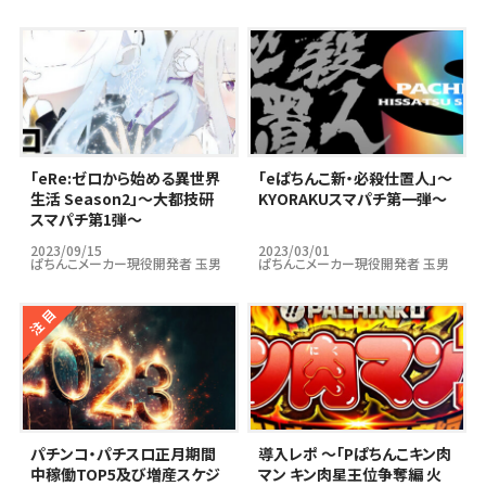
｢eRe:ゼロから始める異世界
｢eぱちんこ新・必殺仕置人」～
生活 Season2」～大都技研
KYORAKUスマパチ第一弾～
スマパチ第1弾～
2023/09/15
2023/03/01
ぱちんこメーカー現役開発者 玉男
ぱちんこメーカー現役開発者 玉男
パチンコ・パチスロ正月期間
導入レポ ～「Pぱちんこキン肉
中稼働TOP5及び増産スケジ
マン キン肉星王位争奪編 火