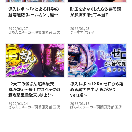
導入レポ ～「P とある科学の
貯玉を少なくしたら依存問題
超電磁砲（レールガン)」編～
が解決するって本当？
2022/01/27
2022/01/25
ぱちんこメーカー現役開発者 玉男
チーママ パイ子
｢P大工の源さん 超韋駄天
導入レポ ～「P Re:ゼロから始
BLACK」 ～最上位スペックの
める異世界生活 鬼がかり
超攻撃型韋駄天、参上！～
Ver」編～
2022/01/24
2022/01/18
ぱちんこメーカー現役開発者 玉男
ぱちんこメーカー現役開発者 玉男