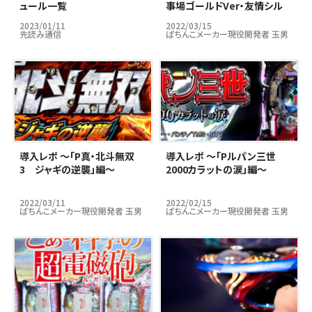
ュール一覧
事場ゴールドVer・友情シル
バーVer」編～
2023/01/11
2022/03/15
先読み通信
ぱちんこメーカー現役開発者 玉男
導入レポ ～「P真・北斗無双
導入レポ ～「Pルパン三世
3 ジャギの逆襲」編～
2000カラットの涙」編～
2022/03/11
2022/02/15
ぱちんこメーカー現役開発者 玉男
ぱちんこメーカー現役開発者 玉男