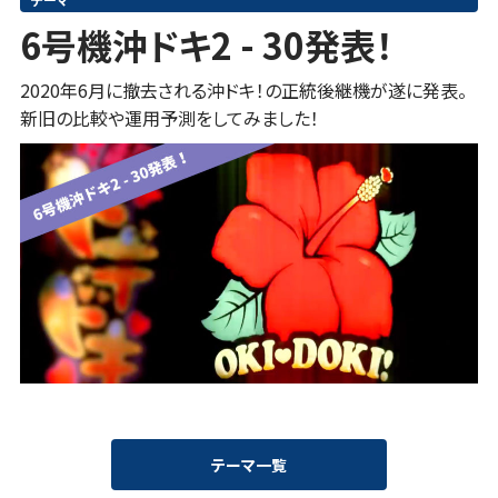
6号機沖ドキ2 - 30発表！
2020年6月に撤去される沖ドキ！の正統後継機が遂に発表。
新旧の比較や運用予測をしてみました！
テーマ一覧