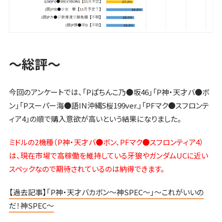
～総評～
今回のアンケートでは、「Pぱちんこ乃●坂46」「P神・天才バ●ボ
ン」「Pスーパー海●語IN沖縄5桜199ver.」「PFマク●スフロンテ
ィア4」の順で購入意欲が高いという結果になりました。
ミドルの2機種（P神・天才バ●ボン、PFマク●スフロンティア4）
は、現在市場で高稼働を維持している牙狼やガンダムUCに近い
スペックなので期待されているのは納得できます。
【過去記事】｢P神・天才バカボン～神SPEC～」～これがいいの
だ！神SPEC～