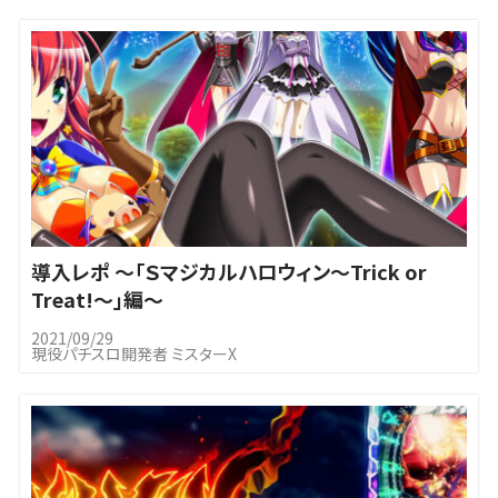
導入レポ ～「Ｓマジカルハロウィン～Trick or
Treat!～」編～
2021/09/29
現役パチスロ開発者 ミスターX