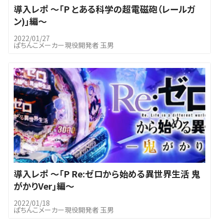
導入レポ ～「P とある科学の超電磁砲（レールガ
ン)」編～
2022/01/27
ぱちんこメーカー現役開発者 玉男
導入レポ ～「P Re:ゼロから始める異世界生活 鬼
がかりVer」編～
2022/01/18
ぱちんこメーカー現役開発者 玉男