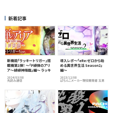
新着記事
新機能「ラッキートリガー」搭
導入レポ～｢eRe:ゼロから始
載機第1弾！ ～「P緋弾のアリ
める異世界生活 Season2」
ア～緋緋神降臨」編～ ラッキ
編～
ートリガーはパチンコ市場の
2024/03/08
2023/12/08
救世主となりうるのか…？
先読み通信
ぱちんこメーカー現役開発者 玉男