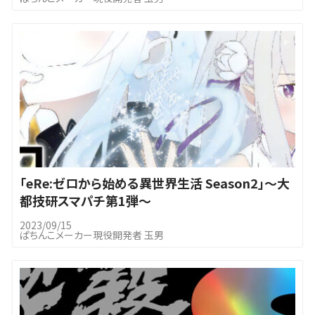
｢eRe:ゼロから始める異世界生活 Season2」～大
都技研スマパチ第1弾～
2023/09/15
ぱちんこメーカー現役開発者 玉男