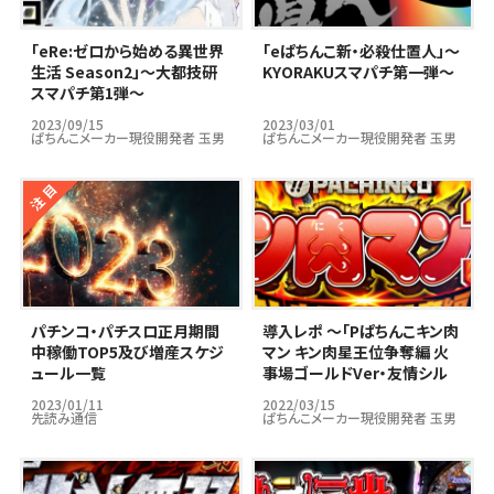
｢eRe:ゼロから始める異世界
｢eぱちんこ新・必殺仕置人」～
生活 Season2」～大都技研
KYORAKUスマパチ第一弾～
スマパチ第1弾～
2023/09/15
2023/03/01
ぱちんこメーカー現役開発者 玉男
ぱちんこメーカー現役開発者 玉男
パチンコ・パチスロ正月期間
導入レポ ～「Pぱちんこキン肉
中稼働TOP5及び増産スケジ
マン キン肉星王位争奪編 火
ュール一覧
事場ゴールドVer・友情シル
バーVer」編～
2023/01/11
2022/03/15
先読み通信
ぱちんこメーカー現役開発者 玉男