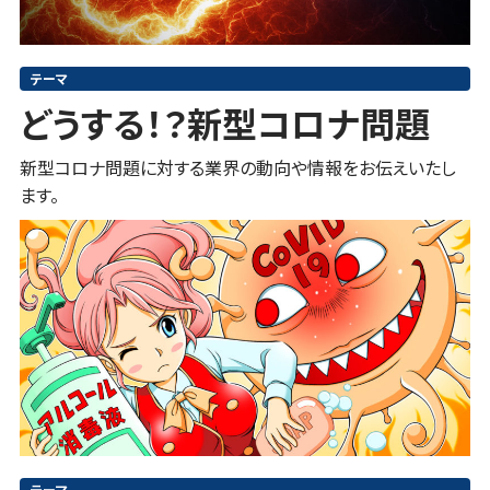
テーマ
どうする！？新型コロナ問題
新型コロナ問題に対する業界の動向や情報をお伝えいたし
ます。
テーマ