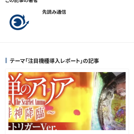
この記事の著者
先読み通信
テーマ「注目機種導入レポート」の記事