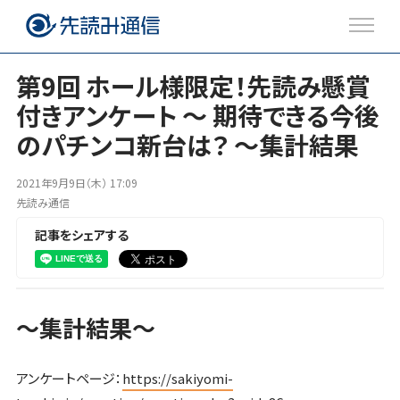
第9回 ホール様限定！先読み懸賞
付きアンケート ～ 期待できる今後
注目のトピックス
のパチンコ新台は？ ～集計結果
ブログ
2021年9月9日（木） 17:09
先読み通信
記事をシェアする
Twitter
Facebook
～集計結果～
アンケートページ：
https://sakiyomi-