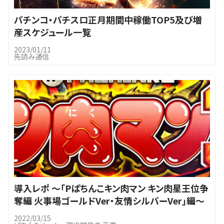
パチンコ・パチスロ正月期間中稼働TOP5及び増
産スケジュール一覧
2023/01/11
先読み通信
導入レポ ～「Pぱちんこキン肉マン キン肉星王位争
奪編 火事場ゴールドVer・友情シルバーVer」編～
2022/03/15