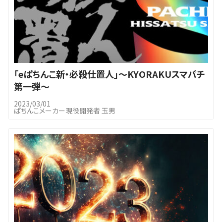
｢eぱちんこ新・必殺仕置人」～KYORAKUスマパチ
第一弾～
2023/03/01
ぱちんこメーカー現役開発者 玉男