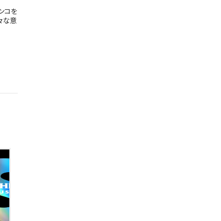
ンコを
々な意