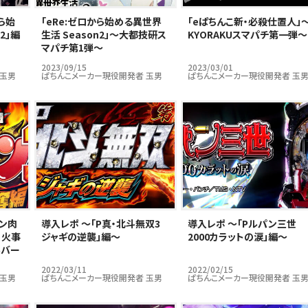
ら始
｢eRe:ゼロから始める異世界
｢eぱちんこ新・必殺仕置人」
2」編
生活 Season2」～大都技研ス
KYORAKUスマパチ第一弾～
マパチ第1弾～
2023/09/15
2023/03/01
 玉男
ぱちんこメーカー現役開発者 玉男
ぱちんこメーカー現役開発者 玉
キン肉
導入レポ ～「P真・北斗無双3
導入レポ ～「Pルパン三世
 火事
ジャギの逆襲」編～
2000カラットの涙」編～
ルバー
2022/03/11
2022/02/15
 玉男
ぱちんこメーカー現役開発者 玉男
ぱちんこメーカー現役開発者 玉