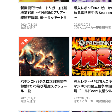
新機能「ラッキートリガー」搭載
導入レポ～｢eRe:ゼロか
機第1弾！ ～「P緋弾のアリア～
める異世界生活 Season
緋緋神降臨」編～ ラッキートリ
～
ガーはパチンコ市場の救世主
2024/03/08
2023/12/08
となりうるのか…？
先読み通信
ぱちんこメーカー現役開発者
パチンコ・パチスロ正月期間中
導入レポ ～「Pぱちんこ
稼働TOP5及び増産スケジュー
マン キン肉星王位争奪編
ル一覧
場ゴールドVer・友情シ
Ver」編～
2023/01/11
2022/03/15
先読み通信
ぱちんこメーカー現役開発者