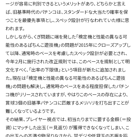
ージが容易に判別できるというメリットがあり、どちらかと言え
ば、旧基準時代のパチンコは、スタンダードな大当たり確率を保
つことを最優先事項とし、スペック設計が行なわれていた様に思
われます。
しかしながら、くぎ問題に端を発した「検定機と性能の異なる可
能性のあるぱちんこ遊技機」の問題が2015年にクローズアップし
て以降、通常時のベースを考慮したスペック設計が必要とされ、
今年２月に施行された改正規則では、このベースを規制として明
文化すべく、「出率の下限値」という項目が新たに追加されまし
た。現在は「検定機と性能の異なる可能性のあるぱちんこ遊技
機」の問題も解決し、通常時のベースをある程度担保したパチン
コ機がリリースされていますが、やはりこのベースの存在により、
賞球３個の旧基準パチンコに匹敵するメリハリを打ち出すことが
難しくなっているようです。
その結果、プレイヤー視点では、初当たりまでに要する金額（＝投
資）にマッチした出玉（＝見返り）が獲得できなくなってしまい、こ
の出玉への不満や物足りなさから、甘デジや低貸玉の不振を招