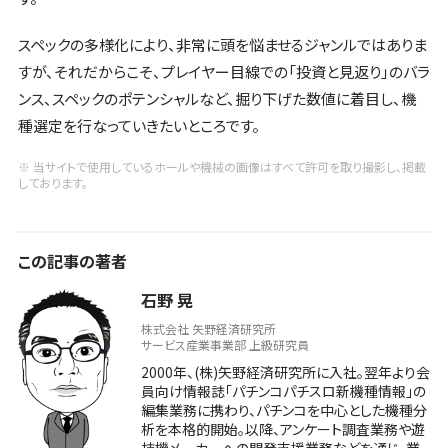
スペックの多様化により、非常に頭を悩ませるジャンルではありま
すが、それだからこそ、プレイヤー目線での「投資と見返り」のバラ
ンス、スペックのポテンシャルなど、掘り下げた数値に着目し、機
種選定を行なっていきたいところです。
※ 当サイトで使用しているホールや機械の画像はすべて許可を取り撮影し、掲載
しております。
この記事の著者
石野 晃
株式会社 矢野経済研究所
サービス産業事業部 上級研究員
2000年、(株)矢野経済研究所に入社。翌年より会
員向け情報誌「パチンコパチスロ新機種情報」の
編集業務に携わり、パチンコを中心とした機種分
析を本格的開始。以降、アンケート調査業務や遊
技機メーカーへの開発支援業務などを通じ、業