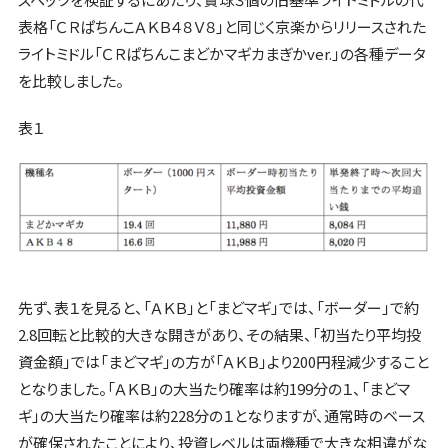
表格「ＣＲぱちんこＡＫＢ４８Ｖ８」と同じく京楽からリリースされた
ライトミドル「ＣＲぱちんこまどかマギカまぎかver.」の各種データ
を比較しました。
表１
先ず、表１を見ると、「ＡＫＢ」と「まどマギ」では、「ボーダー」で約
2.8回転と比較的大きな開きがあり、その結果、「初当たり平均投
資金額」では「まどマギ」の方が「ＡＫＢ」より200円程減少すること
となりました。「ＡＫＢ」の大当たり確率は約199分の１、「まどマ
ギ」の大当たり確率は約228分の１となりますが、通常時のベース
が確保されたことにより、投資レベルは両機種で大きな相違がな