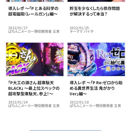
導入レポ ～「P とある科学の
貯玉を少なくしたら依存問題
超電磁砲（レールガン)」編～
が解決するって本当？
2022/01/27
2022/01/25
ぱちんこメーカー現役開発者 玉男
チーママ パイ子
｢P大工の源さん 超韋駄天
導入レポ ～「P Re:ゼロから始
BLACK」 ～最上位スペックの
める異世界生活 鬼がかり
超攻撃型韋駄天、参上！～
Ver」編～
2022/01/24
2022/01/18
ぱちんこメーカー現役開発者 玉男
ぱちんこメーカー現役開発者 玉男