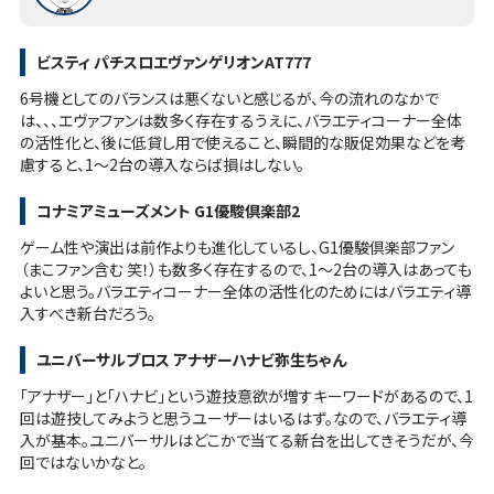
ビスティ パチスロエヴァンゲリオンAT777
6号機としてのバランスは悪くないと感じるが、今の流れのなかで
は、、、エヴァファンは数多く存在するうえに、バラエティコーナー全体
の活性化と、後に低貸し用で使えること、瞬間的な販促効果などを考
慮すると、1〜2台の導入ならば損はしない。
コナミアミューズメント G1優駿倶楽部2
ゲーム性や演出は前作よりも進化しているし、G1優駿倶楽部ファン
（まこファン含む 笑！）も数多く存在するので、1〜2台の導入はあっても
よいと思う。バラエティコーナー全体の活性化のためにはバラエティ導
入すべき新台だろう。
ユニバーサルブロス アナザーハナビ弥生ちゃん
「アナザー」と「ハナビ」という遊技意欲が増すキーワードがあるので、1
回は遊技してみようと思うユーザーはいるはず。なので、バラエティ導
入が基本。ユニバーサルはどこかで当てる新台を出してきそうだが、今
回ではないかなと。