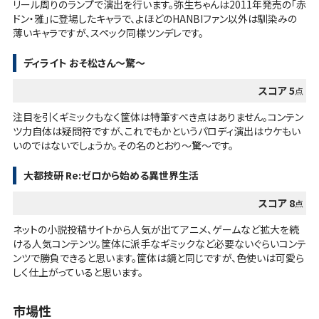
リール周りのランプで演出を行います。弥生ちゃんは2011年発売の「赤
ドン・雅」に登場したキャラで、よほどのHANBIファン以外は馴染みの
薄いキャラですが、スペック同様ツンデレです。
ディライト おそ松さん〜驚〜
スコア 5
点
注目を引くギミックもなく筐体は特筆すべき点はありません。コンテン
ツ力自体は疑問符ですが、これでもかというパロディ演出はウケもい
いのではないでしょうか。その名のとおり〜驚〜です。
大都技研 Re:ゼロから始める異世界生活
スコア 8
点
ネットの小説投稿サイトから人気が出てアニメ、ゲームなど拡大を続
ける人気コンテンツ。筐体に派手なギミックなど必要ないぐらいコンテ
ンツで勝負できると思います。筐体は鏡と同じですが、色使いは可愛ら
しく仕上がっていると思います。
市場性