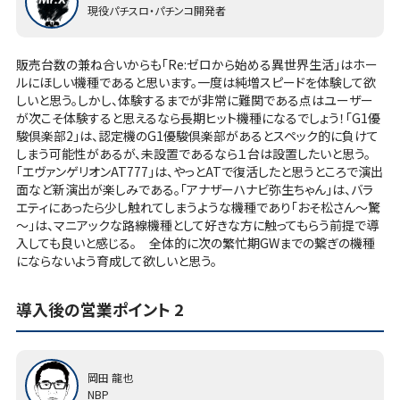
現役パチスロ・パチンコ開発者
販売台数の兼ね合いからも「Re:ゼロから始める異世界生活」はホー
ルにほしい機種であると思います。一度は純増スピードを体験して欲
しいと思う。しかし、体験するまでが非常に難関である点はユーザー
が次こそ体験すると思えるなら長期ヒット機種になるでしょう！「G1優
駿倶楽部2」は、認定機のG1優駿倶楽部があるとスペック的に負けて
しまう可能性があるが、未設置であるなら１台は設置したいと思う。
「エヴァンゲリオンAT777」は、やっとATで復活したと思うところで演出
面など新演出が楽しみである。「アナザーハナビ弥生ちゃん」は、バラ
エティにあったら少し触れてしまうような機種であり「おそ松さん～驚
～」は、マニアックな路線機種として好きな方に触ってもらう前提で導
入しても良いと感じる。 全体的に次の繁忙期GWまでの繋ぎの機種
にならないよう育成して欲しいと思う。
導入後の営業ポイント 2
岡田 龍也
NBP