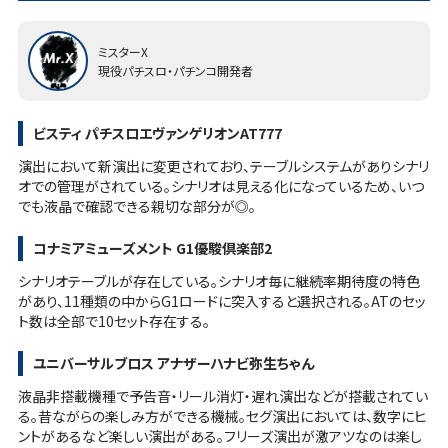
ミスターX
現役パチスロ・パチンコ開発者
ビスティ パチスロエヴァンゲリオンAT777
演出において新演出に変更されており、テーブルシステムがありシナリ
オでの管理がされている。シナリオは見える化になっているため、いつ
でも液晶で確認できる親切な部分が◎。
コナミアミューズメント G1優駿倶楽部2
シナリオテーブルが存在している。シナリオ毎に継続率期待度の特色
があり、11種類の中からG1ロードに突入すると選択される。ATのセッ
ト数は全部で10セット存在する。
ユニバーサルブロス アナザーハナビ弥生ちゃん
液晶非搭載機種で予告音・リール消灯・遅れ演出などが搭載されてい
る。昔ながらの楽しみ方ができる機械。セグ演出においては、数字にヒ
ントがあるなど楽しい演出がある。フリーズ演出が激アツなのは楽し