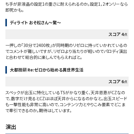
ち手が非液晶の設定1の重さに耐えられるのか。設定1，2オンリーなら
即死かも。
ディライト おそ松さん〜驚〜
スコア 4
点
一押しの「30分で2400枚」が同時期のリゼロに持っていかれているの
でコメントが難しいですが、リゼロより当たりが軽いのでパロディ演出
と合わせて総合的に楽しんでもらえればと。
大都技研 Re:ゼロから始める異世界生活
スコア 6
点
スペックが出玉に特化しているTSがかなり重く、天井恩恵がCZなの
で、数字だけ見るとCZはほぼ天井からになるのかなと。出玉スピード
も一撃性能も非常に高いので、コンテンツ力とやりこみ要素でどこま
で牽引できるのか。期待はしています。
演出