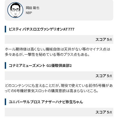
岡田 龍也
NBP
ビスティ パチスロエヴァンゲリオンAT777
スコア 5
点
ホール期待値は高くない。機械自体は天井がない等のマイナス点は
多々あるが、一撃性を秘めている等のプラス点もある。
コナミアミューズメント G1優駿倶楽部2
スコア 5
点
どのコンテンツにも言えることだが、現役で使えている前作5号機があ
っての6号機好景気スロットの購買意欲は高まらないところ。
ユニバーサルブロス アナザーハナビ弥生ちゃん
スコア 5
点