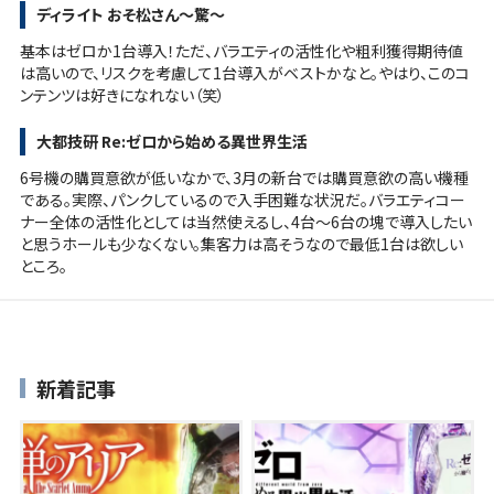
ディライト おそ松さん〜驚〜
基本はゼロか1台導入！ただ、バラエティの活性化や粗利獲得期待値
は高いので、リスクを考慮して1台導入がベストかなと。やはり、このコ
ンテンツは好きになれない（笑）
大都技研 Re:ゼロから始める異世界生活
6号機の購買意欲が低いなかで、3月の新台では購買意欲の高い機種
である。実際、パンクしているので入手困難な状況だ。バラエティコー
ナー全体の活性化としては当然使えるし、4台〜6台の塊で導入したい
と思うホールも少なくない。集客力は高そうなので最低1台は欲しい
ところ。
新着記事