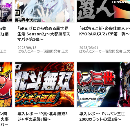
ら始
｢eRe:ゼロから始める異世界
｢eぱちんこ新・必殺仕置人」
2」編
生活 Season2」～大都技研ス
KYORAKUスマパチ第一弾～
マパチ第1弾～
2023/09/15
2023/03/01
 玉男
ぱちんこメーカー現役開発者 玉男
ぱちんこメーカー現役開発者 玉
キン肉
導入レポ ～「P真・北斗無双3
導入レポ ～「Pルパン三世
 火事
ジャギの逆襲」編～
2000カラットの涙」編～
ルバー