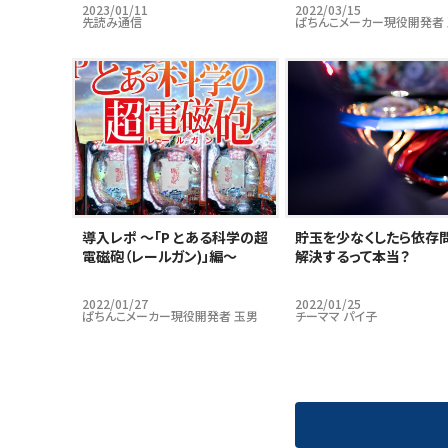
2023/01/11
2022/03/15
先読み通信
ぱちんこメーカー現役開発者
導入レポ ～「P とある科学の超
貯玉を少なくしたら依存
電磁砲（レールガン)」編～
解決するって本当？
2022/01/27
2022/01/25
ぱちんこメーカー現役開発者 玉男
チーママ パイ子