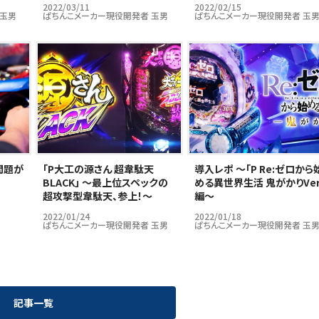
2022/03/11
2022/02/15
 玉男
ぱちんこメーカー現役開発者 玉男
ぱちんこメーカー現役開発者 玉
問題が
｢P大工の源さん 超韋駄天
導入レポ ～「P Re:ゼロから
BLACK」 ～最上位スペックの
める異世界生活 鬼がかりVer
超攻撃型韋駄天、参上！～
編～
2022/01/24
2022/01/18
ぱちんこメーカー現役開発者 玉男
ぱちんこメーカー現役開発者 玉
記事一覧