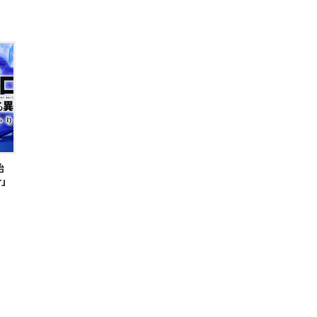
男
始
」
男