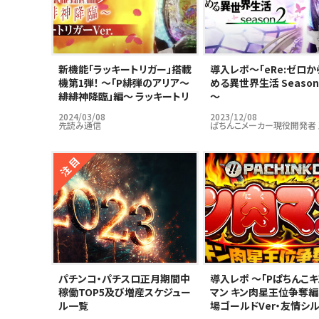
新機能「ラッキートリガー」搭載
導入レポ～｢eRe:ゼロか
機第1弾！ ～「P緋弾のアリア～
める異世界生活 Season
緋緋神降臨」編～ ラッキートリ
～
ガーはパチンコ市場の救世主
2024/03/08
2023/12/08
となりうるのか…？
先読み通信
ぱちんこメーカー現役開発者
パチンコ・パチスロ正月期間中
導入レポ ～「Pぱちんこ
稼働TOP5及び増産スケジュー
マン キン肉星王位争奪編
ル一覧
場ゴールドVer・友情シ
Ver」編～