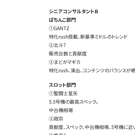
シニアコンサルタントＢ
ぱちんこ部門
①GANTZ
特化rush搭載、新基準ミドルのトレンド
②北斗7
販売台数と貢献度
③まどかマギカ
特化rush、演出、コンテンツのバランスが
スロット部門
①聖闘士星矢
5.5号機の最高スペック。
中古機相場
②政宗
貢献度、スペック、中古機相場、5号機に近い