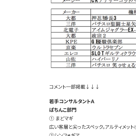
コメント一部掲載↓↓↓
若手コンサルタントＡ
ぱちんこ部門
① まどマギ
広い客層と尖ったスペック。アルティメット
②シンフォギア