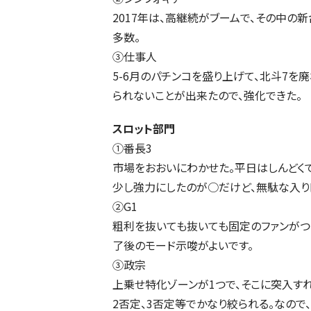
2017年は、高継続がブームで、その中の
多数。
③仕事人
5-6月のパチンコを盛り上げて、北斗7を
られないことが出来たので、強化できた。
スロット部門
①番長3
市場をおおいにわかせた。平日はしんどく
少し強力にしたのが○だけど、無駄な入り
②G1
粗利を抜いても抜いても固定のファンがつい
了後のモード示唆がよいです。
③政宗
上乗せ特化ゾーンが1つで、そこに突入す
2否定、3否定等でかなり絞られる。なので