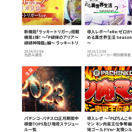
新機能「ラッキートリガー」搭載
導入レポ～｢eRe:ゼロか
機第1弾！ ～「P緋弾のアリア～
める異世界生活 Season
緋緋神降臨」編～ ラッキートリ
～
ガーはパチンコ市場の救世主
2024/03/08
2023/12/08
となりうるのか…？
先読み通信
ぱちんこメーカー現役開発者
パチンコ・パチスロ正月期間中
導入レポ ～「Pぱちんこ
稼働TOP5及び増産スケジュー
マン キン肉星王位争奪編
ル一覧
場ゴールドVer・友情シ