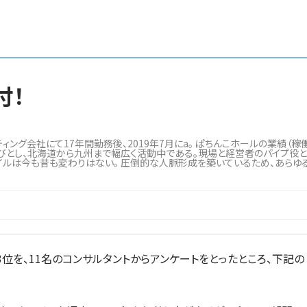
付！
グ会社にて17年間勤務後、2019年7月にa。 ぱちんこホールの業績（稼働
びとし、北海道から九州まで幅広く活動中である。現場と経営者のパイプ役
イルは今も昔も変わりはない。 圧倒的な人脈形成を築いているため、あらゆ
3位を、11名のコンサルタントからアンケートをとったところ、下記の