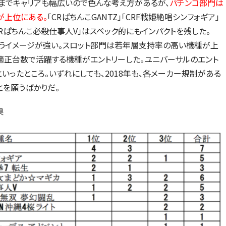
トまでキャリアも幅広いので色んな考え方があるが、
パチンコ部門は
が上位にある。
「CRぱちんこGANTZ」「CRF戦姫絶唱シンフォギア」
CRぱちんこ必殺仕事人V」はスペック的にもインパクトを残した。
いうイメージが強い。スロット部門は若年層支持率の高い機種が上
正台数で活躍する機種がエントリーした。ユニバーサルのエント
といったところ。いずれにしても、2018年も、各メーカー規制がある
とを願うばかりだ。
果