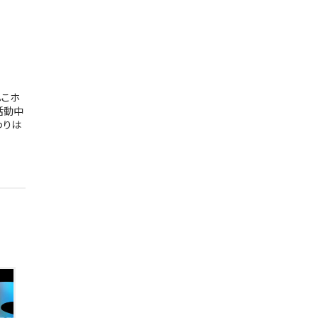
んこホ
活動中
わりは