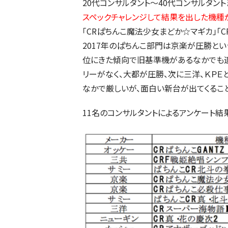
20代コンサルタント～40代コンサルタン
スペックチャレンジして結果を出した機種
「CRぱちんこ魔法少女まどか☆マギカ」「
2017年のぱちんこ部門は京楽が圧勝と
位にきた傾向で旧基準機があるなかでも適
リーがなく、大都が圧勝、次に三洋、ＫＰＥ
なかで厳しいが、面白い新台が出てくるこ
11名のコンサルタントによるアンケート結