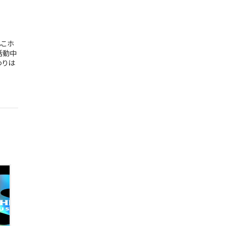
んこホ
活動中
わりは