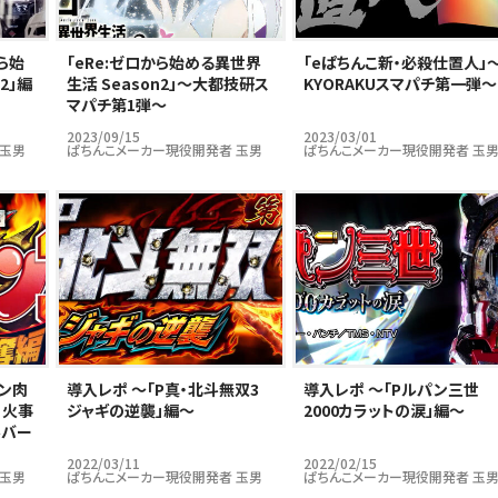
ら始
｢eRe:ゼロから始める異世界
｢eぱちんこ新・必殺仕置人」
2」編
生活 Season2」～大都技研ス
KYORAKUスマパチ第一弾～
マパチ第1弾～
2023/09/15
2023/03/01
 玉男
ぱちんこメーカー現役開発者 玉男
ぱちんこメーカー現役開発者 玉
キン肉
導入レポ ～「P真・北斗無双3
導入レポ ～「Pルパン三世
 火事
ジャギの逆襲」編～
2000カラットの涙」編～
ルバー
2022/03/11
2022/02/15
 玉男
ぱちんこメーカー現役開発者 玉男
ぱちんこメーカー現役開発者 玉