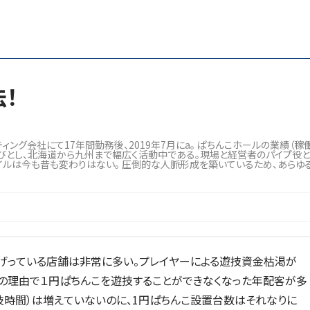
！
グ会社にて17年間勤務後、2019年7月にa。 ぱちんこホールの業績（稼働
びとし、北海道から九州まで幅広く活動中である。現場と経営者のパイプ役
イルは今も昔も変わりはない。 圧倒的な人脈形成を築いているため、あらゆ
げっている店舗は非常に多い。プレイヤーによる遊技資金枯渇が
の理由で１円ぱちんこを遊技することができなくなった年配客が多
技時間）は増えていないのに、1円ぱちんこ設置台数はそれなりに