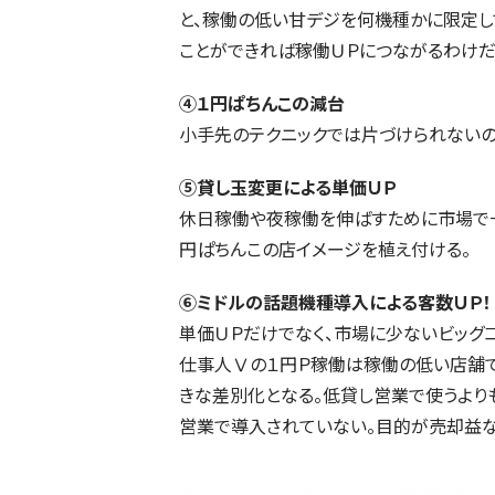
と、稼働の低い甘デジを何機種かに限定し
ことができれば稼働ＵＰにつながるわけだ
④１円ぱちんこの減台
小手先のテクニックでは片づけられないの
⑤貸し玉変更による単価ＵＰ
休日稼働や夜稼働を伸ばすために市場で
円ぱちんこの店イメージを植え付ける。
⑥ミドルの話題機種導入による客数ＵＰ！
単価ＵＰだけでなく、市場に少ないビッグ
仕事人Ⅴの１円Ｐ稼働は稼働の低い店舗で
きな差別化となる。低貸し営業で使うより
営業で導入されていない。目的が売却益な