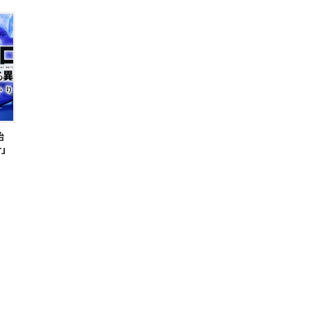
始
」
男