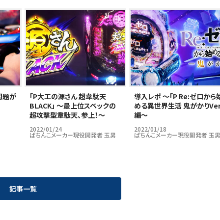
問題が
｢P大工の源さん 超韋駄天
導入レポ ～「P Re:ゼロから
BLACK」 ～最上位スペックの
める異世界生活 鬼がかりVer
超攻撃型韋駄天、参上！～
編～
2022/01/24
2022/01/18
ぱちんこメーカー現役開発者 玉男
ぱちんこメーカー現役開発者 玉
記事一覧