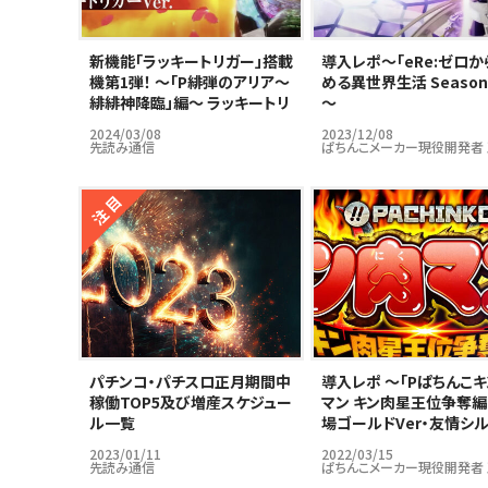
新機能「ラッキートリガー」搭載
導入レポ～｢eRe:ゼロか
機第1弾！ ～「P緋弾のアリア～
める異世界生活 Season
緋緋神降臨」編～ ラッキートリ
～
ガーはパチンコ市場の救世主
2024/03/08
2023/12/08
となりうるのか…？
先読み通信
ぱちんこメーカー現役開発者
パチンコ・パチスロ正月期間中
導入レポ ～「Pぱちんこ
稼働TOP5及び増産スケジュー
マン キン肉星王位争奪編
ル一覧
場ゴールドVer・友情シ
Ver」編～
2023/01/11
2022/03/15
先読み通信
ぱちんこメーカー現役開発者