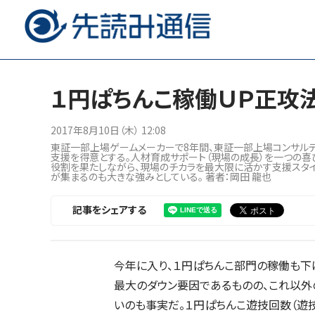
１円ぱちんこ稼働ＵＰ正攻法
2017年8月10日（木） 12:08
東証一部上場ゲームメーカーで8年間、東証一部上場コンサルティン
支援を得意とする。人材育成サポート（現場の成長）を一つの喜
役割を果たしながら、現場のチカラを最大限に活かす支援スタ
が集まるのも大きな強みとしている。 著者：岡田 龍也
記事をシェアする
今年に入り、１円ぱちんこ部門の稼働も下
最大のダウン要因であるものの、これ以外
いのも事実だ。１円ぱちんこ遊技回数（遊