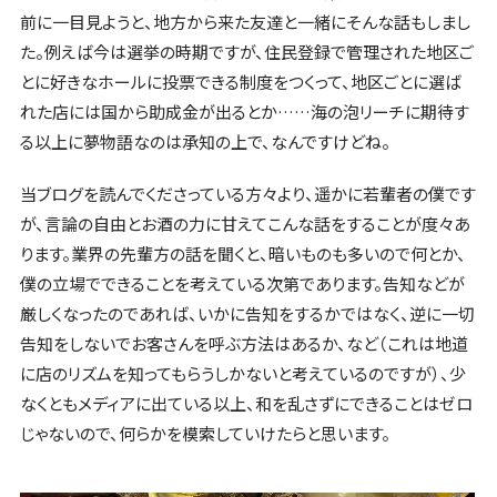
前に一目見ようと、地方から来た友達と一緒にそんな話もしまし
た。例えば今は選挙の時期ですが、住民登録で管理された地区ご
とに好きなホールに投票できる制度をつくって、地区ごとに選ば
れた店には国から助成金が出るとか……海の泡リーチに期待す
る以上に夢物語なのは承知の上で、なんですけどね。
当ブログを読んでくださっている方々より、遥かに若輩者の僕です
が、言論の自由とお酒の力に甘えてこんな話をすることが度々あ
ります。業界の先輩方の話を聞くと、暗いものも多いので何とか、
僕の立場でできることを考えている次第であります。告知などが
厳しくなったのであれば、いかに告知をするかではなく、逆に一切
告知をしないでお客さんを呼ぶ方法はあるか、など（これは地道
に店のリズムを知ってもらうしかないと考えているのですが）、少
なくともメディアに出ている以上、和を乱さずにできることはゼロ
じゃないので、何らかを模索していけたらと思います。