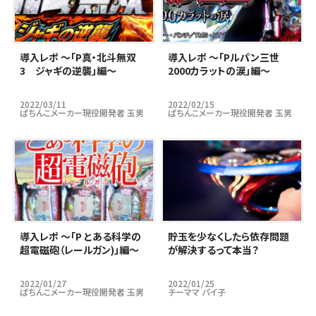
導入レポ ～「P真・北斗無双
導入レポ ～「Pルパン三世
3 ジャギの逆襲」編～
2000カラットの涙」編～
2022/03/11
2022/02/15
ぱちんこメーカー現役開発者 玉男
ぱちんこメーカー現役開発者 玉男
導入レポ ～「P とある科学の
貯玉を少なくしたら依存問題
超電磁砲（レールガン)」編～
が解決するって本当？
2022/01/27
2022/01/25
ぱちんこメーカー現役開発者 玉男
チーママ パイ子