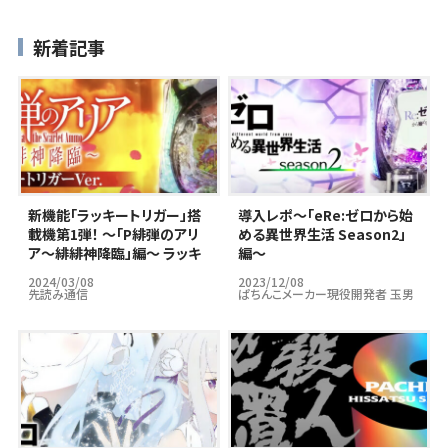
新着記事
新機能「ラッキートリガー」搭
導入レポ～｢eRe:ゼロから始
載機第1弾！ ～「P緋弾のアリ
める異世界生活 Season2」
ア～緋緋神降臨」編～ ラッキ
編～
ートリガーはパチンコ市場の
2024/03/08
2023/12/08
救世主となりうるのか…？
先読み通信
ぱちんこメーカー現役開発者 玉男