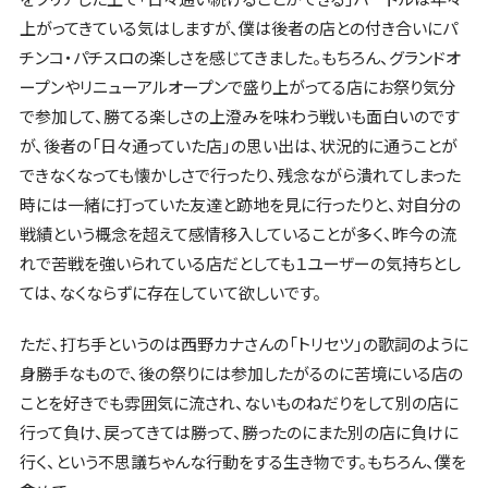
上がってきている気はしますが、僕は後者の店との付き合いにパ
チンコ・パチスロの楽しさを感じてきました。もちろん、グランドオ
ープンやリニューアルオープンで盛り上がってる店にお祭り気分
で参加して、勝てる楽しさの上澄みを味わう戦いも面白いのです
が、後者の「日々通っていた店」の思い出は、状況的に通うことが
できなくなっても懐かしさで行ったり、残念ながら潰れてしまった
時には一緒に打っていた友達と跡地を見に行ったりと、対自分の
戦績という概念を超えて感情移入していることが多く、昨今の流
れで苦戦を強いられている店だとしても１ユーザーの気持ちとし
ては、なくならずに存在していて欲しいです。
ただ、打ち手というのは西野カナさんの「トリセツ」の歌詞のように
身勝手なもので、後の祭りには参加したがるのに苦境にいる店の
ことを好きでも雰囲気に流され、ないものねだりをして別の店に
行って負け、戻ってきては勝って、勝ったのにまた別の店に負けに
行く、という不思議ちゃんな行動をする生き物です。もちろん、僕を