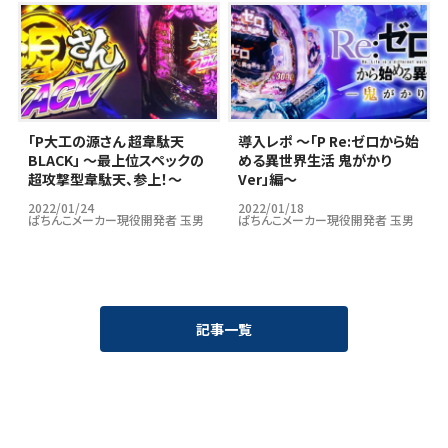
｢P大工の源さん 超韋駄天
導入レポ ～「P Re:ゼロから始
BLACK」 ～最上位スペックの
める異世界生活 鬼がかり
超攻撃型韋駄天、参上！～
Ver」編～
2022/01/24
2022/01/18
ぱちんこメーカー現役開発者 玉男
ぱちんこメーカー現役開発者 玉男
記事一覧