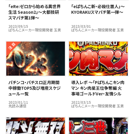
｢eRe:ゼロから始める異世界
｢eぱちんこ新・必殺仕置人」～
生活 Season2」～大都技研
KYORAKUスマパチ第一弾～
スマパチ第1弾～
2023/09/15
2023/03/01
ぱちんこメーカー現役開発者 玉男
ぱちんこメーカー現役開発者 玉男
パチンコ・パチスロ正月期間
導入レポ ～「Pぱちんこキン肉
中稼働TOP5及び増産スケジ
マン キン肉星王位争奪編 火
ュール一覧
事場ゴールドVer・友情シル
バーVer」編～
2023/01/11
2022/03/15
先読み通信
ぱちんこメーカー現役開発者 玉男