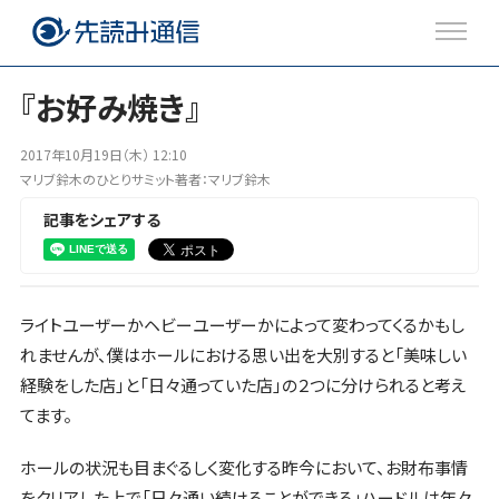
『お好み焼き』
注目のトピックス
2017年10月19日（木） 12:10
マリブ鈴木のひとりサミット著者：マリブ鈴木
ブログ
記事をシェアする
Twitter
ライトユーザーかヘビーユーザーかによって変わってくるかもし
Facebook
れませんが、僕はホールにおける思い出を大別すると「美味しい
経験をした店」と「日々通っていた店」の２つに分けられると考え
てます。
ホールの状況も目まぐるしく変化する昨今において、お財布事情
をクリアした上で「日々通い続けることができる」ハードルは年々