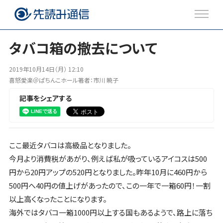
タバコ箱の撤去について
注目のトピックス
2019年10月14日（月） 12:10
喜怒愛楽＠ぱちんこホール著者：市川 暁子
ブログ
記事をシェアする
Twitter
ここ最近タバコは高級品となりました。
Facebook
今月より消費税があがり、例えば私が吸っているアイコスは500
円から20円アップの520円となりました。昨年10月に460円から
500円へ40円の値上げがあったので、この一年で一箱60円！一割
以上高くなったことになります。
海外ではタバコ一箱1000円以上する国もあるようで、路上に落ち