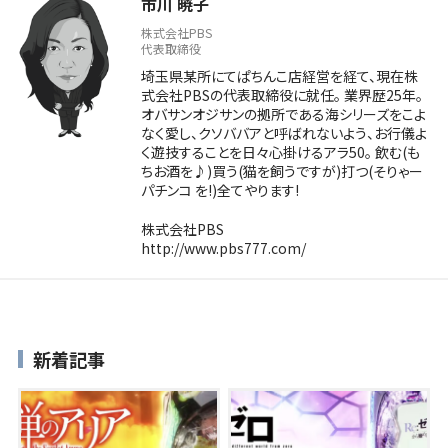
市川 暁子
株式会社PBS
代表取締役
埼玉県某所にてぱちんこ店経営を経て、現在株
式会社PBSの代表取締役に就任。 業界歴25年。
オバサンオジサンの拠所である海シリーズをこよ
なく愛し、クソババアと呼ばれないよう、お行儀よ
く遊技することを日々心掛けるアラ50。 飲む(も
ちお酒を♪)買う(猫を飼うですが)打つ(そりゃー
パチンコ を!)全てやります!
株式会社PBS
http://www.pbs777.com/
新着記事