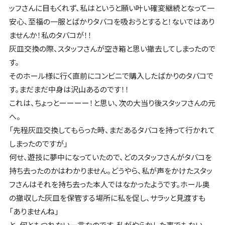
ッフさんに目もくれず、私はというと願い叶い確変継続となって一
安心、至福の一服とばかりタバコを吸おうとすると！ないではあり
ませんか！私のタバコが！！
灰皿交換の際、スタッフさんが空き箱と思い撤去してしまったので
す。
そのホール様に行く直前にコンビニで購入したばかりのタバコで
す。まだまだ中身は沢山あるのです！！
これは、ちょっとーーーー！と思い、次の大当り後スタッフさんの元
へ。
「先程灰皿交換してもらった時、まだあるタバコを持って行かれて
しまったのですが」
何せ、遊技に夢中になっていたので、どのスタッフさんがタバコを
持ち去ったのかはわかりません。どうやら、私が声をかけたスタッ
フさんはそれを持ち去った本人ではなかったようです。ホール奥
の撤収した灰皿を保管する場所に私を促し、サラッと見渡すも
「ありませんね」
と、何ともつれない一言なのです。私がやらかした事でもない