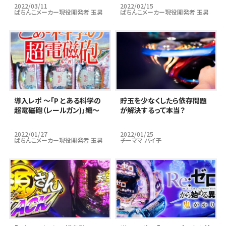
2022/03/11
2022/02/15
ぱちんこメーカー現役開発者 玉男
ぱちんこメーカー現役開発者 玉男
導入レポ ～「P とある科学の
貯玉を少なくしたら依存問題
超電磁砲（レールガン)」編～
が解決するって本当？
2022/01/27
2022/01/25
ぱちんこメーカー現役開発者 玉男
チーママ パイ子