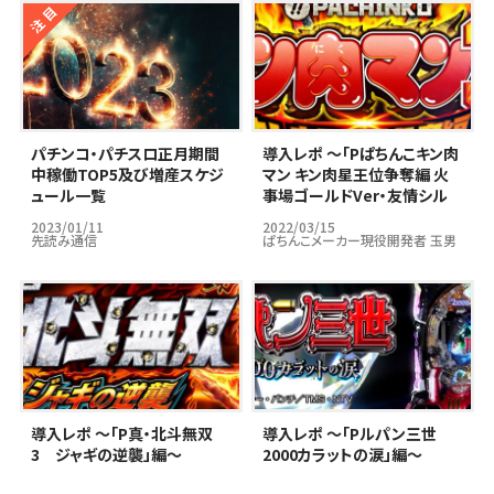
パチンコ・パチスロ正月期間
導入レポ ～「Pぱちんこキン肉
中稼働TOP5及び増産スケジ
マン キン肉星王位争奪編 火
ュール一覧
事場ゴールドVer・友情シル
バーVer」編～
2023/01/11
2022/03/15
先読み通信
ぱちんこメーカー現役開発者 玉男
導入レポ ～「P真・北斗無双
導入レポ ～「Pルパン三世
3 ジャギの逆襲」編～
2000カラットの涙」編～