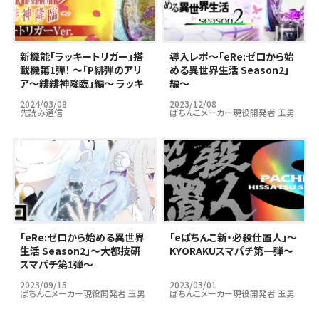
新機能「ラッキートリガー」搭
導入レポ～｢eRe:ゼロから始
載機第1弾！ ～「P緋弾のアリ
める異世界生活 Season2」
ア～緋緋神降臨」編～ ラッキ
編～
ートリガーはパチンコ市場の
2024/03/08
2023/12/08
救世主となりうるのか…？
先読み通信
ぱちんこメーカー現役開発者 玉男
｢eRe:ゼロから始める異世界
｢eぱちんこ新・必殺仕置人」～
生活 Season2」～大都技研
KYORAKUスマパチ第一弾～
スマパチ第1弾～
2023/09/15
2023/03/01
ぱちんこメーカー現役開発者 玉男
ぱちんこメーカー現役開発者 玉男