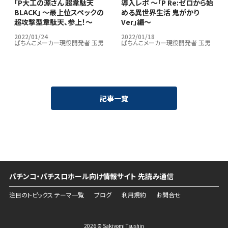
｢P大工の源さん 超韋駄天
導入レポ ～「P Re:ゼロから始
BLACK」 ～最上位スペックの
める異世界生活 鬼がかり
超攻撃型韋駄天、参上！～
Ver」編～
2022/01/24
2022/01/18
ぱちんこメーカー現役開発者 玉男
ぱちんこメーカー現役開発者 玉男
記事一覧
パチンコ・パチスロホール向け情報サイト 先読み通信
注目のトピックス テーマ一覧
ブログ
利用規約
お問合せ
2026 © Sakiyomi Tsushin