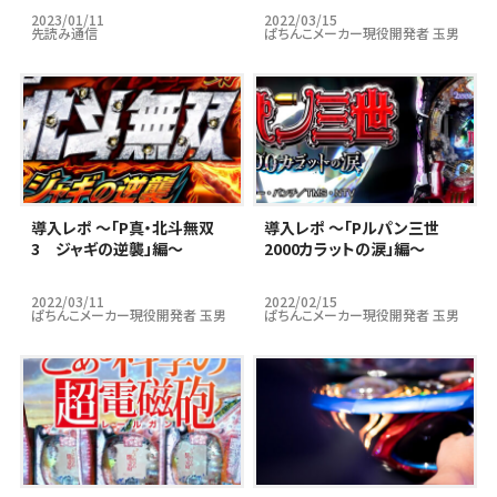
バーVer」編～
2023/01/11
2022/03/15
先読み通信
ぱちんこメーカー現役開発者 玉男
導入レポ ～「P真・北斗無双
導入レポ ～「Pルパン三世
3 ジャギの逆襲」編～
2000カラットの涙」編～
2022/03/11
2022/02/15
ぱちんこメーカー現役開発者 玉男
ぱちんこメーカー現役開発者 玉男