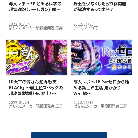
導入レポ ～「P とある科学の
貯玉を少なくしたら依存問題
超電磁砲（レールガン)」編～
が解決するって本当？
2022/01/27
2022/01/25
ぱちんこメーカー現役開発者 玉男
チーママ パイ子
｢P大工の源さん 超韋駄天
導入レポ ～「P Re:ゼロから始
BLACK」 ～最上位スペックの
める異世界生活 鬼がかり
超攻撃型韋駄天、参上！～
Ver」編～
2022/01/24
2022/01/18
ぱちんこメーカー現役開発者 玉男
ぱちんこメーカー現役開発者 玉男