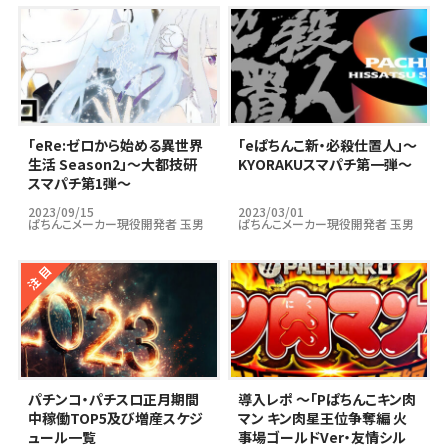
｢eRe:ゼロから始める異世界
｢eぱちんこ新・必殺仕置人」～
生活 Season2」～大都技研
KYORAKUスマパチ第一弾～
スマパチ第1弾～
2023/09/15
2023/03/01
ぱちんこメーカー現役開発者 玉男
ぱちんこメーカー現役開発者 玉男
パチンコ・パチスロ正月期間
導入レポ ～「Pぱちんこキン肉
中稼働TOP5及び増産スケジ
マン キン肉星王位争奪編 火
ュール一覧
事場ゴールドVer・友情シル