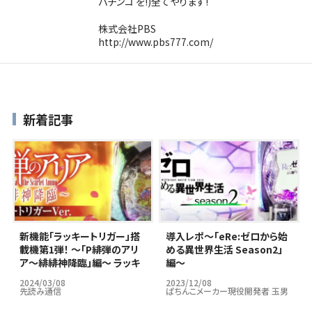
パチンコ を!)全てやります!
株式会社PBS
http://www.pbs777.com/
新着記事
新機能「ラッキートリガー」搭
導入レポ～｢eRe:ゼロから始
載機第1弾！ ～「P緋弾のアリ
める異世界生活 Season2」
ア～緋緋神降臨」編～ ラッキ
編～
ートリガーはパチンコ市場の
2024/03/08
2023/12/08
救世主となりうるのか…？
先読み通信
ぱちんこメーカー現役開発者 玉男