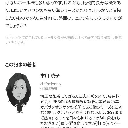
けないホール様も多いようです。けれども、比較的長寿命機であ
り、口煩いオバサン客も多い海シリーズあたりは、しっかりと清掃
したいものですね。連休前に、盤面のチェックをしてみてはいかが
でしょうか？
※ 当サイトで使用しているホールや機械の画像はすべて許可を取り撮影し、掲載
しております。
この記事の著者
市川 暁子
株式会社PBS
代表取締役
埼玉県某所にてぱちんこ店経営を経て、現在株
式会社PBSの代表取締役に就任。 業界歴25年。
オバサンオジサンの拠所である海シリーズをこよ
なく愛し、クソババアと呼ばれないよう、お行儀よ
く遊技することを日々心掛けるアラ50。 飲む(も
ちお酒を♪)買う(猫を飼うですが)打つ(そりゃー