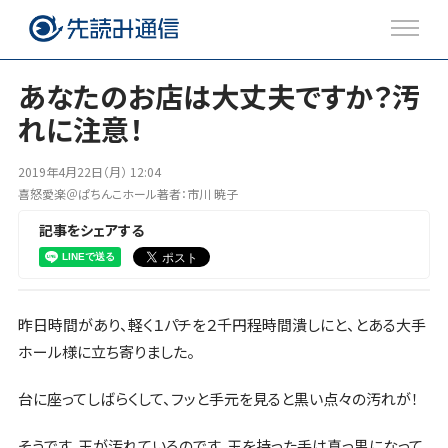
あなたのお店は大丈夫ですか？汚
れに注意！
注目のトピックス
2019年4月22日（月） 12:04
ブログ
喜怒愛楽＠ぱちんこホール著者：市川 暁子
記事をシェアする
Twitter
Facebook
昨日時間があり、軽く１パチを２千円程時間潰しにと、とある大手
ホール様に立ち寄りました。
台に座ってしばらくして、フッと手元を見ると黒い点々の汚れが！
そうです。玉が汚れているのです。玉を持った手は真っ黒になって