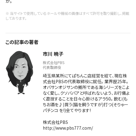
か。
※ 当サイトで使用しているホールや機械の画像はすべて許可を取り撮影し、掲載
しております。
この記事の著者
市川 暁子
株式会社PBS
代表取締役
埼玉県某所にてぱちんこ店経営を経て、現在株
式会社PBSの代表取締役に就任。 業界歴25年。
オバサンオジサンの拠所である海シリーズをこよ
なく愛し、クソババアと呼ばれないよう、お行儀よ
く遊技することを日々心掛けるアラ50。 飲む(も
ちお酒を♪)買う(猫を飼うですが)打つ(そりゃー
パチンコ を!)全てやります!
株式会社PBS
http://www.pbs777.com/