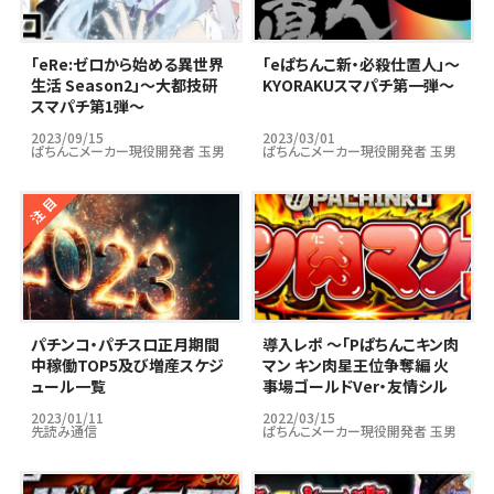
｢eRe:ゼロから始める異世界
｢eぱちんこ新・必殺仕置人」～
生活 Season2」～大都技研
KYORAKUスマパチ第一弾～
スマパチ第1弾～
2023/09/15
2023/03/01
ぱちんこメーカー現役開発者 玉男
ぱちんこメーカー現役開発者 玉男
パチンコ・パチスロ正月期間
導入レポ ～「Pぱちんこキン肉
中稼働TOP5及び増産スケジ
マン キン肉星王位争奪編 火
ュール一覧
事場ゴールドVer・友情シル
バーVer」編～
2023/01/11
2022/03/15
先読み通信
ぱちんこメーカー現役開発者 玉男