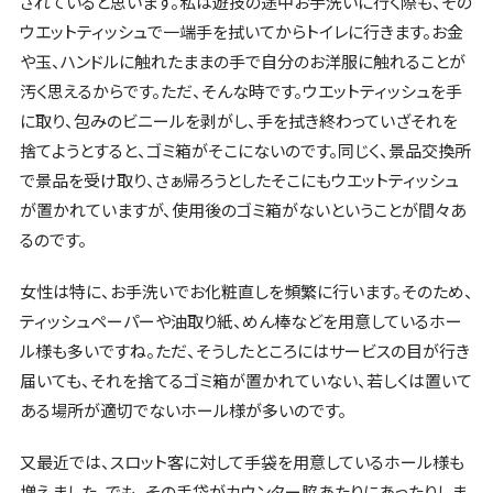
されていると思います。私は遊技の途中お手洗いに行く際も、その
ウエットティッシュで一端手を拭いてからトイレに行きます。お金
や玉、ハンドルに触れたままの手で自分のお洋服に触れることが
汚く思えるからです。ただ、そんな時です。ウエットティッシュを手
に取り、包みのビニールを剥がし、手を拭き終わっていざそれを
捨てようとすると、ゴミ箱がそこにないのです。同じく、景品交換所
で景品を受け取り、さぁ帰ろうとしたそこにもウエットティッシュ
が置かれていますが、使用後のゴミ箱がないということが間々あ
るのです。
女性は特に、お手洗いでお化粧直しを頻繁に行います。そのため、
ティッシュペーパーや油取り紙、めん棒などを用意しているホー
ル様も多いですね。ただ、そうしたところにはサービスの目が行き
届いても、それを捨てるゴミ箱が置かれていない、若しくは置いて
ある場所が適切でないホール様が多いのです。
又最近では、スロット客に対して手袋を用意しているホール様も
増えました。でも、その手袋がカウンター脇あたりにあったりしま