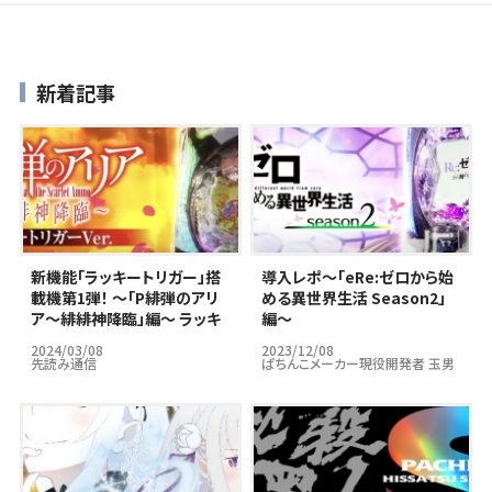
新着記事
新機能「ラッキートリガー」搭
導入レポ～｢eRe:ゼロから始
載機第1弾！ ～「P緋弾のアリ
める異世界生活 Season2」
ア～緋緋神降臨」編～ ラッキ
編～
ートリガーはパチンコ市場の
2024/03/08
2023/12/08
救世主となりうるのか…？
先読み通信
ぱちんこメーカー現役開発者 玉男