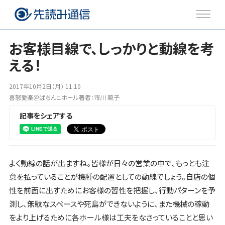
お客様目線で、しっかりと動線を考
える！
注目のトピックス
2017年10月2日（月） 11:10
ブログ
喜怒愛楽＠ぱちんこホール著者：市川 暁子
記事をシェアする
Twitter
Facebook
よく動線の話が出ますね。皆様が日々の営業の中で、もっとも注
意を払っていることが機種の配置としての動線でしょう。自店の個
性を前面に出すためにお客様の習性を把握し、行動パターンを予
測し、無駄なスペースや死島ができないように、また機械の稼動
をより上げるために各ホール様は工夫をなさっていることと思い