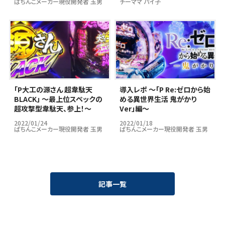
ぱちんこメーカー現役開発者 玉男
チーママ パイ子
｢P大工の源さん 超韋駄天
導入レポ ～「P Re:ゼロから始
BLACK」 ～最上位スペックの
める異世界生活 鬼がかり
超攻撃型韋駄天、参上！～
Ver」編～
2022/01/24
2022/01/18
ぱちんこメーカー現役開発者 玉男
ぱちんこメーカー現役開発者 玉男
記事一覧