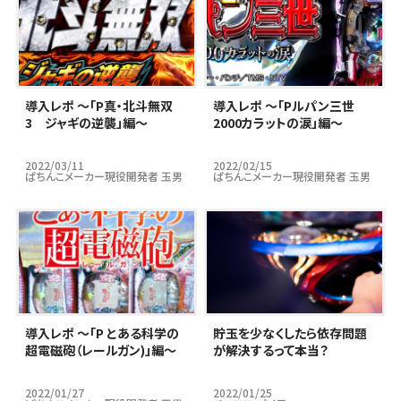
導入レポ ～「P真・北斗無双
導入レポ ～「Pルパン三世
3 ジャギの逆襲」編～
2000カラットの涙」編～
2022/03/11
2022/02/15
ぱちんこメーカー現役開発者 玉男
ぱちんこメーカー現役開発者 玉男
導入レポ ～「P とある科学の
貯玉を少なくしたら依存問題
超電磁砲（レールガン)」編～
が解決するって本当？
2022/01/27
2022/01/25