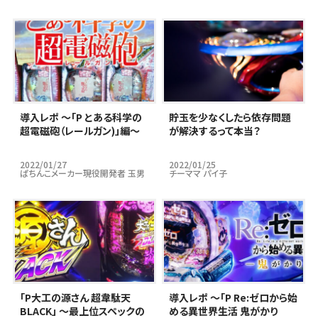
導入レポ ～「P とある科学の
貯玉を少なくしたら依存問題
超電磁砲（レールガン)」編～
が解決するって本当？
2022/01/27
2022/01/25
ぱちんこメーカー現役開発者 玉男
チーママ パイ子
｢P大工の源さん 超韋駄天
導入レポ ～「P Re:ゼロから始
BLACK」 ～最上位スペックの
める異世界生活 鬼がかり