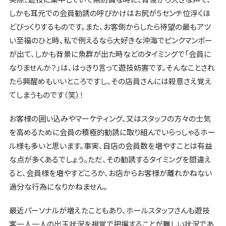
しかも耳元での会員勧誘の呼びかけはお尻が５センチ位浮くほ
どびっくりするものです。また、お客側からしたら待望の最もアツ
い至福のひと時、私で例えるなら大好きな沖海でピンクマンボー
が出て、しかも背景に魚群が出た時などのタイミングで「会員に
なりませんか？」は、はっきり言って遊技妨害です。そんなことされ
たら興醒めもいいところですし、その店員さんには殺意さえ覚え
てしまうものです（笑）！
お客様の囲い込みやマーケティング、又はスタッフの方々の士気
を高めるために会員の積極的勧誘に取り組んでいらっしゃるホー
ル様も多いと思います。事実、自店の会員数を増やすことは有益
な点が多くあるでしょう。ただ、その勧誘するタイミングを間違え
ると、会員様を増やすどころか、お店からお客様が離れかねない
過分な行為になりかねません。
最近パーソナルが増えたこともあり、ホールスタッフさんも遊技
客一人一人の出玉状況を視覚で把握することが難しい状況であ