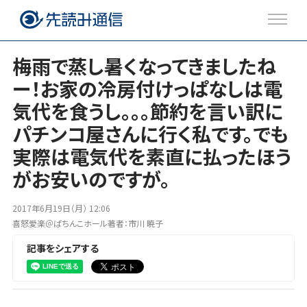
梅雨で蒸し暑くなってきましたね
ー！お家の冷房付けっぱなしは電
注目のトピックス
気代を食うし。。。節約を言い訳に
ブログ
パチンコ屋さんに行く私です。でも
実際は電気代を素直に払ったほう
がお安いのですが。
Twitter
Facebook
2017年6月19日（月） 12:06
喜怒愛楽＠ぱちんこホール著者：市川 暁子
記事をシェアする