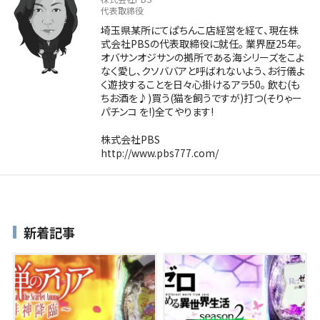
代表取締役
埼玉県某所にてぱちんこ店経営を経て、現在株
式会社PBSの代表取締役に就任。 業界歴25年。
オバサンオジサンの拠所である海シリーズをこよ
なく愛し、クソババアと呼ばれないよう、お行儀よ
く遊技することを日々心掛けるアラ50。 飲む(も
ちお酒を♪)買う(猫を飼うですが)打つ(そりゃー
パチンコ を!)全てやります!
株式会社PBS
http://www.pbs777.com/
新着記事