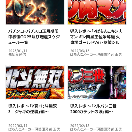
パチンコ・パチスロ正月期間
導入レポ ～「Pぱちんこキン肉
中稼働TOP5及び増産スケジ
マン キン肉星王位争奪編 火
ュール一覧
事場ゴールドVer・友情シル
バーVer」編～
2023/01/11
2022/03/15
先読み通信
ぱちんこメーカー現役開発者 玉男
導入レポ ～「P真・北斗無双
導入レポ ～「Pルパン三世
3 ジャギの逆襲」編～
2000カラットの涙」編～
2022/03/11
2022/02/15
ぱちんこメーカー現役開発者 玉男
ぱちんこメーカー現役開発者 玉男