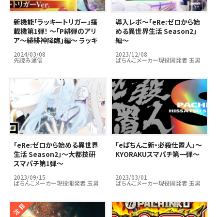
新機能「ラッキートリガー」搭
導入レポ～｢eRe:ゼロから始
載機第1弾！ ～「P緋弾のアリ
める異世界生活 Season2」
ア～緋緋神降臨」編～ ラッキ
編～
ートリガーはパチンコ市場の
2024/03/08
2023/12/08
救世主となりうるのか…？
先読み通信
ぱちんこメーカー現役開発者 玉男
｢eRe:ゼロから始める異世界
｢eぱちんこ新・必殺仕置人」～
生活 Season2」～大都技研
KYORAKUスマパチ第一弾～
スマパチ第1弾～
2023/09/15
2023/03/01
ぱちんこメーカー現役開発者 玉男
ぱちんこメーカー現役開発者 玉男