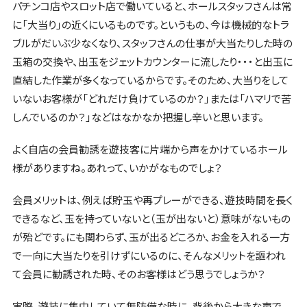
パチンコ店やスロット店で働いていると、ホールスタッフさんは常
に「大当り」の近くにいるものです。というもの、今は機械的なトラ
ブルがだいぶ少なくなり、スタッフさんの仕事が大当たりした時の
玉箱の交換や、出玉をジェットカウンターに流したり・・・と出玉に
直結した作業が多くなっているからです。そのため、大当りをして
いないお客様が「どれだけ負けているのか？」または「ハマリで苦
しんでいるのか？」などはなかなか把握し辛いと思います。
よく自店の会員勧誘を遊技客に片端から声をかけているホール
様がありますね。あれって、いかがなものでしょ？
会員メリットは、例えば貯玉や再プレーができる、遊技時間を長く
できるなど、玉を持っていないと（玉が出ないと）意味がないもの
が殆どです。にも関わらず、玉が出るどころか、お金を入れる一方
で一向に大当たりを引けずにいるのに、そんなメリットを謳われ
て会員に勧誘された時、そのお客様はどう思うでしょうか？
実際、遊技に集中していて無防備な時に、背後から大きな声で、